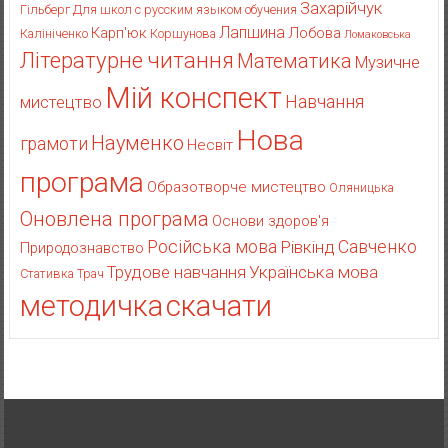
Захарійчук
Гільберг
Для школ с русским языком обучения
Лапшина
Карп'юк
Лобова
Калініченко
Коршунова
Ломаковська
Літературне читання
Математика
Музичне
Мій конспект
Навчання
мистецтво
Нова
Науменко
грамоти
Несвіт
програма
Образотворче мистецтво
Оляницька
Оновлена програма
Основи здоров'я
Російська мова
Рівкінд
Савченко
Природознавство
Українська мова
Трудове навчання
Стативка
Трач
методичка
скачати