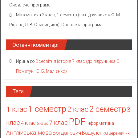
Оновлена програма
Математика 2 клас, 1 семестр (за підручником Ф. М.
Рівкінд, Л. В. Оляницької). Оновлена програма
Останні коментарі
Ирина
до
Всесвітня історія 7 клас (до підручника О. І.
Пометун, Ю. Б. Малієнко)
Теги
1 семестр
2 семестр
2 клас
1 клас
3
PDF
клас
7 клас
4 клас
Інформатика
5 клас
Англійська мова
Богданович
Вашуленка
Веремійчик