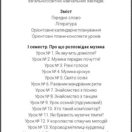
загальноосвітніх навчальних закладів.
Зміст
Переднє слово
Література
Орієнтовне календарне планування
Орієнтовні плани-конспекти уроків
І семестр. Про що розповідає музика
Урок № 1. Як звучить довкілля?
Урок № 2. Музика передає почуття!
Урок № 3. Різні голоси
Урок № 4. Музика крокує
Урок № 5. Свято осені
Урок № 6. Рахівник-мандрівник ритм
Урок № 7. Знайомство з піснею
Урок № 8. Знайомство з танцем
Урок № 9. Урок осінній (підсумковий)
Урок № 10. Хто такий композитор?
Урок № 11. Які бувають музичні темпи?
Урок № 12. У королівстві співучих мелодій
Урок № 13. Хоровод метелиці-хурделиці