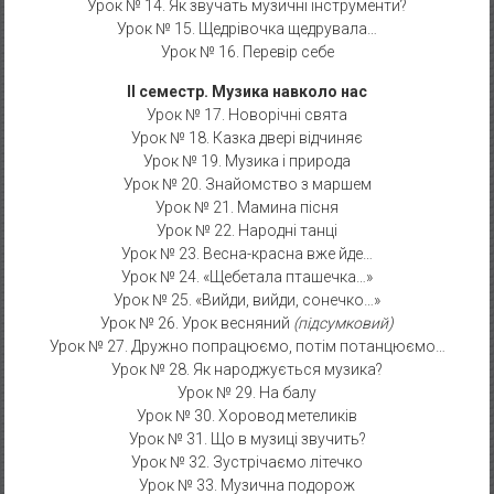
Урок № 14. Як звучать музичні інструменти?
Урок № 15. Щедрівочка щедрувала…
Урок № 16. Перевір себе
ІІ семестр. Музика навколо нас
Урок № 17. Новорічні свята
Урок № 18. Казка двері відчиняє
Урок № 19. Музика і природа
Урок № 20. Знайомство з маршем
Урок № 21. Мамина пісня
Урок № 22. Народні танці
Урок № 23. Весна-красна вже йде…
Урок № 24. «Щебетала пташечка…»
Урок № 25. «Вийди, вийди, сонечко…»
Урок № 26. Урок весняний
(підсумковий)
Урок № 27. Дружно попрацюємо, потім потанцюємо…
Урок № 28. Як народжується музика?
Урок № 29. На балу
Урок № 30. Хоровод метеликів
Урок № 31. Що в музиці звучить?
Урок № 32. Зустрічаємо літечко
Урок № 33. Музична подорож