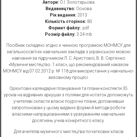
Автори:
О.І. Золотарьова
Видавництво:
Основа
Рік видання:
2013
Кількість сторінок:
80
Формат файлу:
.pdf
Розмір файлу:
3.24 mb
Посібник складено згідно з чинною програмою МОНМСУ для
загальноосвітніх навчальних закладів з українською мовою
навчання за підручником Л. С. Аристової, В. В. Сергієнко
«Музичне мистецтво. 1 клас», що рекомендований наказом
МОНМСУ від 07.02.2012 р. № 118 для використання у навчально-
виховному процесі.
Орієнтовні календарне планування та плани-конспекти 35
уроків на відривних аркушах з полями для нотаток допоможуть
учителеві скласти власні поурочні плани, доповнивши
запропоновані у цьому виданні форми й методи роботи
власними напрацюваннями з урахуванням навчальних
досягнень учнів конкретного класу.
Для вчителів музичного мистецтва початкових класів