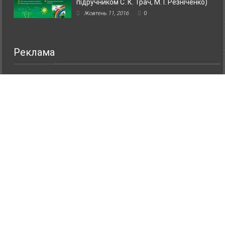
підручником С. К. Трач, М. І. Резніченко)
Жовтень 11, 2016
0
Реклама