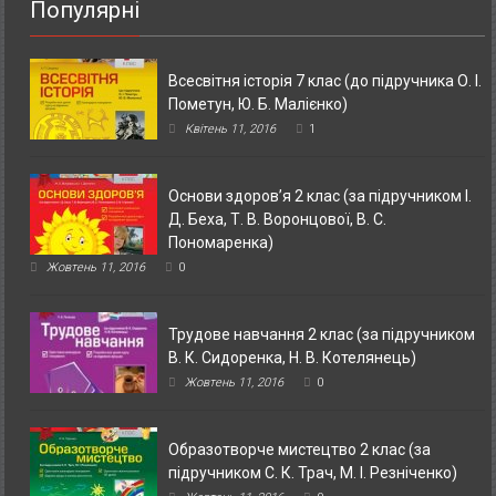
Популярні
Всесвітня історія 7 клас (до підручника О. І.
Пометун, Ю. Б. Малієнко)
Квітень 11, 2016
1
Основи здоров’я 2 клас (за підручником І.
Д. Беха, Т. В. Воронцової, В. С.
Пономаренка)
Жовтень 11, 2016
0
Трудове навчання 2 клас (за підручником
В. К. Сидоренка, Н. В. Котелянець)
Жовтень 11, 2016
0
Образотворче мистецтво 2 клас (за
підручником С. К. Трач, М. І. Резніченко)