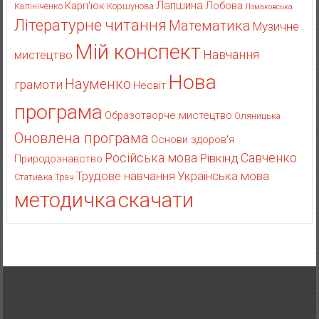
Лапшина
Карп'юк
Лобова
Калініченко
Коршунова
Ломаковська
Літературне читання
Математика
Музичне
Мій конспект
Навчання
мистецтво
Нова
Науменко
грамоти
Несвіт
програма
Образотворче мистецтво
Оляницька
Оновлена програма
Основи здоров'я
Російська мова
Рівкінд
Савченко
Природознавство
Українська мова
Трудове навчання
Стативка
Трач
методичка
скачати