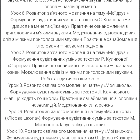
звуками. Наголос. Умовне позначення звуків. Уявлення про
слова — назви предметів
Урок 6. Розвиток зв’язного мовлення на тему «Мої друзі».
Формування аудіативних умінь за текстом С. Козлова «Не
дивися на мене так, їжачку». Практичне ознайомлення з
приголосними м’якими звуками. Моделювання односкладових
слів з м’якими приголосними звуками. Практичне ознайомлення
зі словами — назвами предметів
Урок 7. Розвиток зв’язного мовлення на тему «Мої друзі».
Формування аудіативних умінь за текстом Р. Куликової
«Сюрприз». Практичне ознайомлення зі словами — назвами
ознак. Моделювання слів із м’якими приголосними звуками.
Робота з дитячою книжкою
Урок 8. Розвиток зв’язного мовлення на тему «Моя школа».
Формування аудіативних умінь за текстом Л. Камінського
«Навіщо ходять до школи». Практичне ознайомлення зі словами
— назвами дій. Моделювання слів, речень
Урок 9. Розвиток зв’язного мовлення на тему «Моя школа»
(«Лісова школа»). Формування аудіативних умінь за текстом М.
Маслової «Ласунка йде до школи»
Урок 10. Розвиток зв’язного мовлення на тему «Мої книжки».
Формування аудіативних умінь за текстом О. Дроза «Казкар».