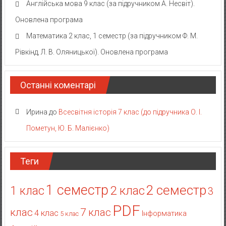
Англійська мова 9 клас (за підручником А. Несвіт).
Оновлена програма
Математика 2 клас, 1 семестр (за підручником Ф. М.
Рівкінд, Л. В. Оляницької). Оновлена програма
Останні коментарі
Ирина
до
Всесвітня історія 7 клас (до підручника О. І.
Пометун, Ю. Б. Малієнко)
Теги
1 семестр
2 семестр
2 клас
1 клас
3
PDF
клас
7 клас
4 клас
Інформатика
5 клас