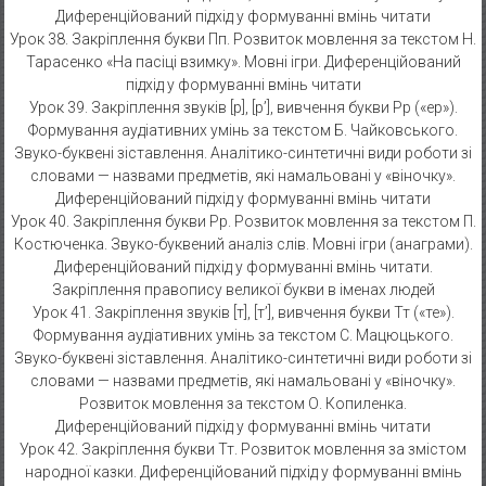
Диференційований підхід у формуванні вмінь читати
Урок 38. Закріплення букви Пп. Розвиток мовлення за текстом Н.
Тарасенко «На пасіці взимку». Мовні ігри. Диференційований
підхід у формуванні вмінь читати
Урок 39. Закріплення звуків [р], [р’], вивчення букви Рр («ер»).
Формування аудіативних умінь за текстом Б. Чайковського.
Звуко-буквені зіставлення. Аналітико-синтетичні види роботи зі
словами — назвами предметів, які намальовані у «віночку».
Диференційований підхід у формуванні вмінь читати
Урок 40. Закріплення букви Рр. Розвиток мовлення за текстом П.
Костюченка. Звуко-буквений аналіз слів. Мовні ігри (анаграми).
Диференційований підхід у формуванні вмінь читати.
Закріплення правопису великої букви в іменах людей
Урок 41. Закріплення звуків [т], [т’], вивчення букви Тт («те»).
Формування аудіативних умінь за текстом С. Мацюцького.
Звуко-буквені зіставлення. Аналітико-синтетичні види роботи зі
словами — назвами предметів, які намальовані у «віночку».
Розвиток мовлення за текстом О. Копиленка.
Диференційований підхід у формуванні вмінь читати
Урок 42. Закріплення букви Тт. Розвиток мовлення за змістом
народної казки. Диференційований підхід у формуванні вмінь