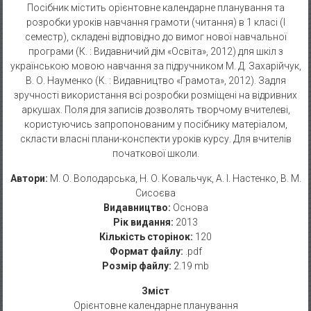
Посібник містить орієнтовне календарне планування та
розробки уроків навчання грамоти (читання) в 1 класі (І
семестр), складені відповідно до вимог нової навчальної
програми (К. : Видавничий дім «Освіта», 2012) для шкіл з
українською мовою навчання за підручником М. Д. Захарійчук,
В. О. Науменко (К. : Видавництво «Грамота», 2012). Задля
зручності використання всі розробки розміщені на відривних
аркушах. Поля для записів дозволять творчому вчителеві,
користуючись запропонованим у посібнику матеріалом,
скласти власні плани-конспекти уроків курсу. Для вчителів
початкової школи.
Автори:
М. О. Володарська, Н. О. Ковальчук, А. І. Настенко, В. М.
Сисоєва
Видавництво:
Основа
Рік видання:
2013
Кількість сторінок:
120
Формат файлу:
.pdf
Розмір файлу:
2.19 mb
Зміст
Орієнтовне календарне планування