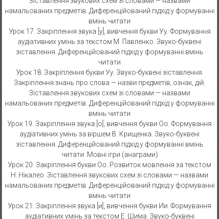
Зіставлення звукових схем зі словами — назвами
намальованих предметів. Диференційований підхід у формуванні
вмінь читати
Урок 17. Закріплення звука [у], вивчення букви Уу. Формування
аудіативних умінь за текстом М. Павленко. Звуко-буквені
зіставлення. Диференційований підхід у формуванні вмінь
читати
Урок 18. Закріплення букви Уу. Звуко-буквені зіставлення.
Закріплення знань про слова — назви предметів, ознак, дій.
Зіставлення звукових схем зі словами — назвами
намальованих предметів. Диференційований підхід у формуванні
вмінь читати
Урок 19. Закріплення звука [о], вивчення букви Оо. Формування
аудіативних умінь за віршем В. Крищенка. Звуко-буквені
зіставлення. Диференційований підхід у формуванні вмінь
читати. Мовні ігри (анаграми)
Урок 20. Закріплення букви Оо. Розвиток мовлення за текстом
Н. Нікалео. Зіставлення звукових схем зі словами — назвами
намальованих предметів. Диференційований підхід у формуванні
вмінь читати
Урок 21. Закріплення звука [и], вивчення букви Ии. Формування
аудіативних умінь за текстом Е. Шима. Звуко-буквені