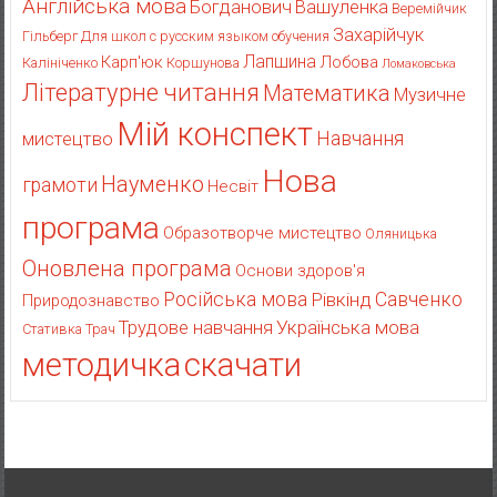
Англійська мова
Богданович
Вашуленка
Веремійчик
Захарійчук
Гільберг
Для школ с русским языком обучения
Лапшина
Карп'юк
Лобова
Калініченко
Коршунова
Ломаковська
Літературне читання
Математика
Музичне
Мій конспект
Навчання
мистецтво
Нова
Науменко
грамоти
Несвіт
програма
Образотворче мистецтво
Оляницька
Оновлена програма
Основи здоров'я
Російська мова
Рівкінд
Савченко
Природознавство
Українська мова
Трудове навчання
Стативка
Трач
методичка
скачати