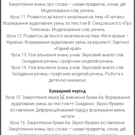
Закріплення знань про слова — назви предметів, ознак, дій.
Моделювання слів, речень
Урок 11. Розвиток зв’язного мовлення на тему «Я читаю».
Формування аудіативних умінь за текстом В. Сенцовського «Про
Телесика». Моделювання слів, речень
Урок 12. Розвиток зв’язного мовлення на тему «Моя країна —
Україна». Формування аудіативних умінь за віршем Н. Зарічної
«Рідний край»
Урок 13. Узагальнення знань учнів. Звуковий аналіз слів.
Складання речень і графічних моделей речень
Урок 14. Узагальнення знань учнів. Звуковий аналіз слів.
Складання речень і графічних моделей речень. Робота з
дитячою книжкою
Букварний період
Урок 15. Закріплення звука [а], вивчення букви Аа. Формування
аудіативних умінь за текстом Н. Сняданко. Звуко-буквені
зіставлення. Диференційований підхід у формуванні вмінь
читати
Урок 16. Закріплення букви Аа. Звуко-буквені зіставлення.
Закріплення знань про слова — назви предметів, ознак, дій.