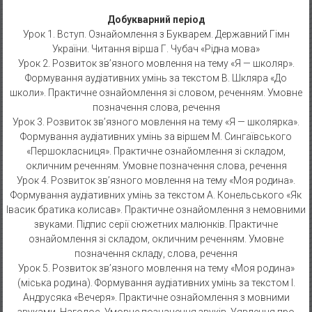
Добукварний період
Урок 1. Вступ. Ознайомлення з Букварем. Державний Гімн
України. Читання вірша Г. Чубач «Рідна мова»
Урок 2. Розвиток зв’язного мовлення на тему «Я — школяр».
Формування аудіативних умінь за текстом В. Шкляра «До
школи». Практичне ознайомлення зі словом, реченням. Умовне
позначення слова, речення
Урок 3. Розвиток зв’язного мовлення на тему «Я — школярка».
Формування аудіативних умінь за віршем М. Сингаївського
«Першокласниця». Практичне ознайомлення зі складом,
окличним реченням. Умовне позначення слова, речення
Урок 4. Розвиток зв’язного мовлення на тему «Моя родина».
Формування аудіативних умінь за текстом А. Конельського «Як
Івасик братика колисав». Практичне ознайомлення з немовними
звуками. Підпис серії сюжетних малюнків. Практичне
ознайомлення зі складом, окличним реченням. Умовне
позначення складу, слова, речення
Урок 5. Розвиток зв’язного мовлення на тему «Моя родина»
(міська родина). Формування аудіативних умінь за текстом І.
Андрусяка «Вечеря». Практичне ознайомлення з мовними