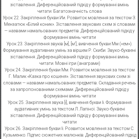
зіставлення. Диференційований підхід у формуванні вмінь
читати. Багатозначність слова
Урок 22. Закріплення букви Ии. Розвиток мовлення за текстом З.
Мензатюк «Білий коник». Зіставлення звукових схем зі словами
— назвами намальованих предметів. Диференційований підхід у
формуванні вмінь читати
Урок 23. Закріплення звуків [м], [м’], вивчення букви Мм («ем»).
Формування аудіативних умінь за віршем Р. Скиби. Звуко-буквені
зіставлення. Диференційований підхід у формуванні вмінь
читати. Мовні ігри (анаграми)
Урок 24. Закріплення букви Мм. Розвиток мовлення за текстом
Г. Малик «Казка про кошеня». Зіставлення звукових схем зі
словами — назвами намальованих предметів. Складання речень
за запропонованими схемами. Диференційований підхід у
формуванні вмінь читати
Урок 25. Закріплення звука [і], вивчення букви Іі. Формування
аудіативних умінь за текстом Л. Лапіної. Звуко-буквені
зіставлення. Диференційований підхід у формуванні вмінь
читати
Урок 26. Закріплення букви Іі. Розвиток мовлення за текстом С.
Кузьменко. Підпис сюжетних малюнків. Диференційований підхід