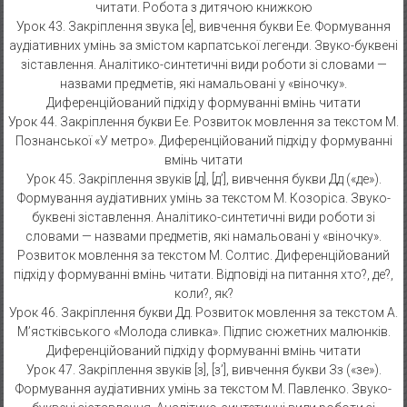
читати. Робота з дитячою книжкою
Урок 43. Закріплення звука [е], вивчення букви Ее. Формування
аудіативних умінь за змістом карпатської легенди. Звуко-буквені
зіставлення. Аналітико-синтетичні види роботи зі словами —
назвами предметів, які намальовані у «віночку».
Диференційований підхід у формуванні вмінь читати
Урок 44. Закріплення букви Ее. Розвиток мовлення за текстом М.
Познанської «У метро». Диференційований підхід у формуванні
вмінь читати
Урок 45. Закріплення звуків [д], [д’], вивчення букви Дд («де»).
Формування аудіативних умінь за текстом М. Козоріса. Звуко-
буквені зіставлення. Аналітико-синтетичні види роботи зі
словами — назвами предметів, які намальовані у «віночку».
Розвиток мовлення за текстом М. Солтис. Диференційований
підхід у формуванні вмінь читати. Відповіді на питання хто?, де?,
коли?, як?
Урок 46. Закріплення букви Дд. Розвиток мовлення за текстом А.
М’ястківського «Молода сливка». Підпис сюжетних малюнків.
Диференційований підхід у формуванні вмінь читати
Урок 47. Закріплення звуків [з], [з’], вивчення букви Зз («зе»).
Формування аудіативних умінь за текстом М. Павленко. Звуко-