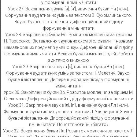
у формуванні вмінь читати
Урок 27. Закріплення звуків [н], [н’], вивчення букви Нн («ен»).
Формування аудіативних умінь за текстом В. Сухомлинського.
Звуко-буквені зіставлення. Диференційований підхід у
формуванні вмінь читати
Урок 28. Закріплення букви Нн. Розвиток мовлення за текстом
Н. Тарасенко. Зіставлення звукових схем зі словами — назвами
намальованих предметів у «віночку». Диференційований підхід у
формуванні вмінь читати. Велика буква в іменах людей. Робота
з дитячою книжкою
Урок 29. Закріплення звука [в], вивчення букви Вв («ве»).
Формування аудіативних умінь за текстом Н. Малетич. Звуко-
буквені зіставлення. Диференційований підхід у формуванні
вмінь читати
Урок 30. Закріплення букви Вв. Розвиток мовлення за віршем М.
Стельмаха. Диференційований підхід у формуванні вмінь читати
Урок 31. Закріплення звуків [л], [л’], вивчення букви Лл («ел»).
Формування аудіативних умінь за текстом Л. Уляницької. Звуко-
буквені зіставлення. Диференційований підхід у формуванні
вмінь читати. Поняття «один», «багато»
Урок 32. Закріплення букви Лл. Розвиток мовлення за текстом Л.