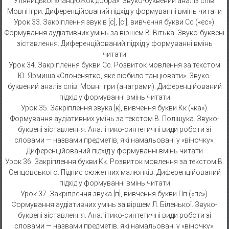
Уляницької «Ланцюжок добра». Звуко-буквений аналіз слів.
Мовні ігри. Диференційований підхід у формуванні вмінь читати
Урок 33. Закріплення звуків [с], [с’], вивчення букви Сc («еc»).
Формування аудіативних умінь за віршем В. Вітька. Звуко-буквені
зіставлення. Диференційований підхід у формуванні вмінь
читати
Урок 34. Закріплення букви Сc. Розвиток мовлення за текстом
Ю. Ярмиша «Слоненятко, яке любило танцювати». Звуко-
буквений аналіз слів. Мовні ігри (анаграми). Диференційований
підхід у формуванні вмінь читати
Урок 35. Закріплення звука [к], вивчення букви Кк («ка»).
Формування аудіативних умінь за текстом В. Поліщука. Звуко-
буквені зіставлення. Аналітико-синтетичні види роботи зі
словами — назвами предметів, які намальовані у «віночку».
Диференційований підхід у формуванні вмінь читати
Урок 36. Закріплення букви Кк. Розвиток мовлення за текстом В.
Сенцовського. Підпис сюжетних малюнків. Диференційований
підхід у формуванні вмінь читати
Урок 37. Закріплення звука [п], вивчення букви Пп («пе»).
Формування аудіативних умінь за віршем Л. Біленької. Звуко-
буквені зіставлення. Аналітико-синтетичні види роботи зі
словами — назвами предметів, які намальовані у «віночку».