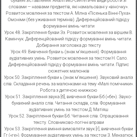
буквені зіставлення. Аналітико-синтетичні види роботи зі
словами — назвами предметів, які намальовані у «віночку».
Розвиток мовлення за текстом А. Мілна «Пісенька Вінні-Пуха».
Омоніми (без уживання термінів). Диференційований підхід у
формуванні вмінь читати
Урок 48. Закріплення букви Зз. Розвиток мовлення за віршем В.
Камінчук. Диференційований підхід у формуванні вмінь читати.
Добирання заголовка до тексту
Урок 49. Вивчення букви ь (знак м’якшення). Формування
аудіативних умінь. Розвиток мовлення за текстом Н. Сало.
Диференційований підхід у формуванні вмінь читати. Підпис
сюжетних малюнків
Урок 50. Закріплення букви ь (знак м’якшення). Звуковий аналіз
слів. Складання речень за малюнками на тему «Малі помічники».
Робота з дитячою книжкою
Урок 51. Закріплення звука [б], вивчення букви Бб («бе»). Звуко-
буквений аналіз слів. Читання складів, слів. Формування
аудіативних умінь за текстом Д. Матіяш
Урок 52. Закріплення букви Бб. Читання слів. Опрацювання
тексту. Словниково-логічні вправи
Урок 53. Закріплення вміння вимовляти звук [г], вивчення букви
Гг («ге»). Формування аудіативних умінь за текстом З. Мензатюк.