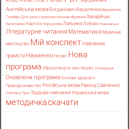
4 клас
Інформатика
5 клас
Англійська мова
Богданович
Вашуленка
Веремійчик
Захарійчук
Гільберг
Для школ с русским языком обучения
Лапшина
Карп'юк
Лобова
Калініченко
Коршунова
Ломаковська
Літературне читання
Математика
Музичне
Мій конспект
Навчання
мистецтво
Нова
Науменко
грамоти
Несвіт
програма
Образотворче мистецтво
Оляницька
Оновлена програма
Основи здоров'я
Російська мова
Рівкінд
Савченко
Природознавство
Українська мова
Трудове навчання
Стативка
Трач
методичка
скачати