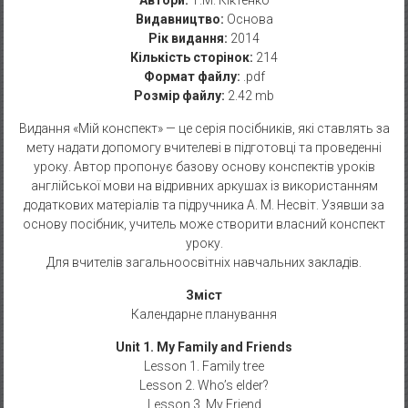
Автори:
Т.М. Кіктенко
Видавництво:
Основа
Рік видання:
2014
Кількість сторінок:
214
Формат файлу:
.pdf
Розмір файлу:
2.42 mb
Видання «Мій конспект» — це серія посібників, які ставлять за
мету надати допомогу вчителеві в підготовці та проведенні
уроку. Автор пропонує базову основу конспектів уроків
англійської мови на відривних аркушах із використанням
додаткових матеріалів та підручника А. М. Несвіт. Узявши за
основу посібник, учитель може створити власний конспект
уроку.
Для вчителів загальноосвітніх навчальних закладів.
Зміст
Календарне планування
Unit 1. My Family and Friends
Lesson 1. Family tree
Lesson 2. Who’s elder?
Lesson 3. My Friend