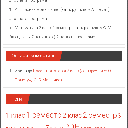
Оновлена програма
Англійська мова 9 клас (за підручником А. Несвіт).
Оновлена програма
Математика 2 клас, 1 семестр (за підручником Ф. М.
Рівкінд, Л. В. Оляницької). Оновлена програма
Останні коментарі
Ирина
до
Всесвітня історія 7 клас (до підручника О. І.
Пометун, Ю. Б. Малієнко)
Теги
1 семестр
2 семестр
2 клас
1 клас
3
PDF
клас
7 клас