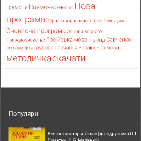
Нова
Науменко
грамоти
Несвіт
програма
Образотворче мистецтво
Оляницька
Оновлена програма
Основи здоров'я
Російська мова
Рівкінд
Савченко
Природознавство
Українська мова
Трудове навчання
Стативка
Трач
методичка
скачати
Популярні
Всесвітня історія 7 клас (до підручника О. І.
Пометун, Ю. Б. Малієнко)