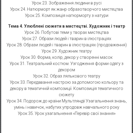
Урок 23. Зображення людини в русі
Урок 24. Натюрморт як жанр образотворчого мистецтва
Урок 25. Композиція натюрморту з натури
Тема 4. Улюблені сюжети в мистецтві. Художник і театр
Урок 26. Побутові теми у творах мистецтва
Урок 27. Образи людей і тварин в ілюстраціях
Урок 28. Образи людей і тварин в ілюстраціях (продовження)
Урок 29. Художник театру
Урок 30. Форма, колір, декор у створенні масок
Урок 31. Театральний костюм. Узгодження форми одягу з
декором
Урок 32. Образ лялькового театру
Урок 33. Передавання настрою за допомогою кольору та
декору в тематичній композиції. Композиція тематичного
сюжету
Урок 34. Подорож до країни Мультляндії Узагальнення знань,
умінь і навичок, набутих упродовж навчального року
Урок 35. Урок узагальнення «Перевір свої знання»