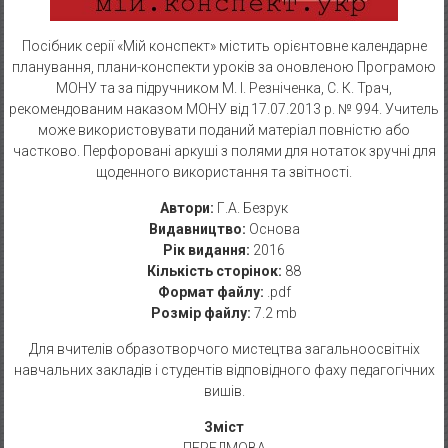
Посібник серії «Мій конспект» містить орієнтовне календарне
планування, плани-конспекти уроків за оновленою Програмою
МОНУ та за підручником М. І. Резніченка, C. К. Трач,
рекомендованим наказом МОНУ від 17.07.2013 р. № 994. Учитель
може використовувати поданий матеріал повністю або
частково. Перфоровані аркуші з полями для нотаток зручні для
щоденного використання та звітності.
Автори:
Г.А. Безрук
Видавництво:
Основа
Рік видання:
2016
Кількість сторінок:
88
Формат файлу:
.pdf
Розмір файлу:
7.2 mb
Для вчителів образотворчого мистецтва загальноосвітніх
навчальних закладів і студентів відповідного фаху педагогічних
вишів.
Зміст