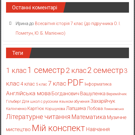
Останні коментарі
Ирина
до
Всесвітня історія 7 клас (до підручника О. І.
Пометун, Ю. Б. Малієнко)
Теги
1 семестр
2 семестр
2 клас
1 клас
3
PDF
клас
7 клас
4 клас
Інформатика
5 клас
Англійська мова
Богданович
Вашуленка
Веремійчик
Захарійчук
Гільберг
Для школ с русским языком обучения
Лапшина
Карп'юк
Лобова
Калініченко
Коршунова
Ломаковська
Літературне читання
Математика
Музичне
Мій конспект
Навчання
мистецтво