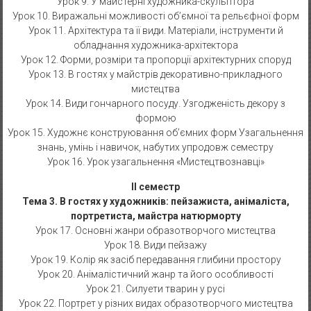
Урок 9. У майстерні художника-скульптора
Урок 10. Виражальні можливості об’ємної та рельєфної форм
Урок 11. Архітектура та її види. Матеріали, інструменти й
обладнання художника-архітектора
Урок 12. Форми, розміри та пропорції архітектурних споруд
Урок 13. В гостях у майстрів декоративно-прикладного
мистецтва
Урок 14. Види гончарного посуду. Узгодженість декору з
формою
Урок 15. Художнє конструювання об’ємних форм Узагальнення
знань, умінь і навичок, набутих упродовж семестру
Урок 16. Урок узагальнення «Мистецтвознавці»
IІ семестр
Тема 3. В гостях у художників: пейзажиста, анімаліста,
портретиста, майстра натюрморту
Урок 17. Основні жанри образотворчого мистецтва
Урок 18. Види пейзажу
Урок 19. Колір як засіб передавання глибини простору
Урок 20. Анімалістичний жанр та його особливості
Урок 21. Силуети тварин у русі
Урок 22. Портрет у різних видах образотворчого мистецтва